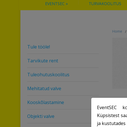
EVENTSEC
»
TURVAKOOLITUS
Home
/
Tule tööle!
Tarvikute rent
Tuleohutuskoolitus
Mehitatud valve
Kooskõlastamine
EventSEC ko
Üldine
Küpsistest sa
Objekti valve
statis
ja kustutades 