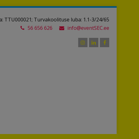
: TTU000021; Turvakoolituse luba: 1.1-3/24/65
56 656 626
info@eventSEC.ee