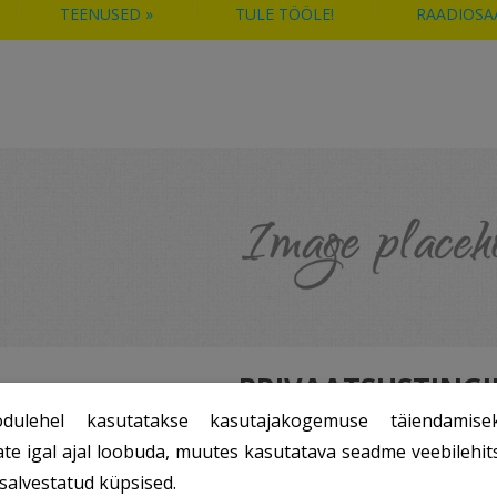
TEENUSED
»
TULE TÖÖLE!
RAADIOSA
PRIVAATSUSTING
dulehel kasutatakse kasutajakogemuse täiendamisek
 Vastutav andmetöötleja Milliseid isikuandmeid kogume ja k
ate igal ajal loobuda, muutes kasutatava seadme veebilehits
tika Küpsised Kellega võime jagada teie isikuandmeid? Turva
salvestatud küpsised.