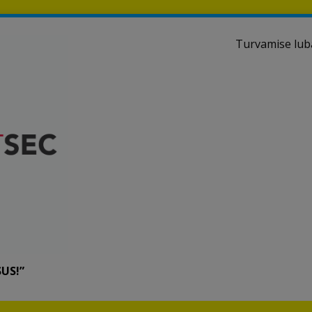
Turvamise luba
US!”