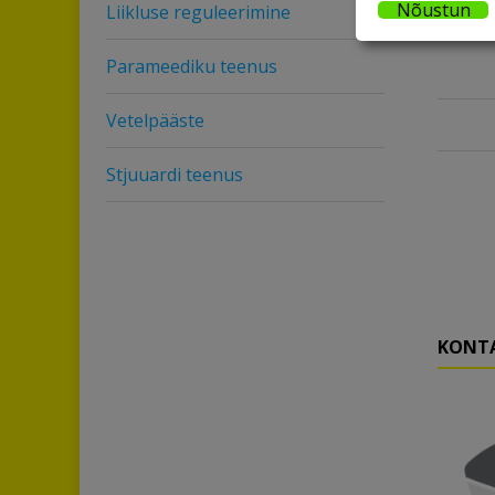
isikuan
Nõustun
Liikluse reguleerimine
EventS
Parameediku teenus
Vetelpääste
Stjuuardi teenus
KONT