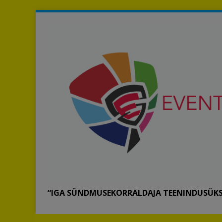
“IGA SÜNDMUSEKORRALDAJA TEENINDUSÜKS