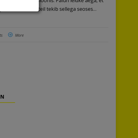
vaatsusdeklaratsioonis. Palun leidke aega, et
 ühendust, kui teil tekib sellega seoses…
ts
More
NN