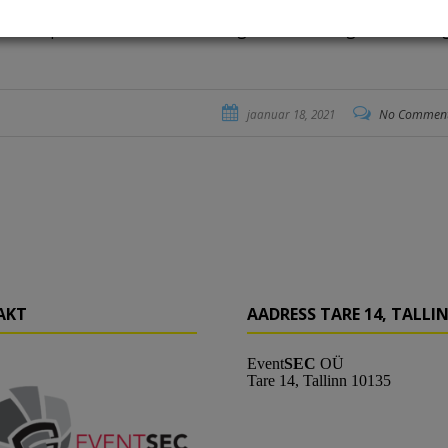
dmeid vastavalt põhimõtetele, mis on välja toodud selles pri
EC OÜ privaatsusdeklaratsiooniga tutvuda ning võtke meiega
jaanuar 18, 2021
No Commen
AKT
AADRESS TARE 14, TALLI
Event
SEC
OÜ
Tare 14,
Tallinn
10135