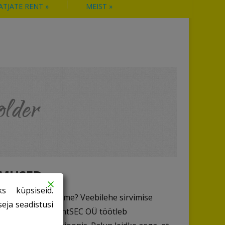
ATJATE RENT
»
MEIST
»
IMUSED
s küpsiseid.
uidas neid kasutame? Veebilehe sirvimise
eja seadistusi
lisus 1.Üldine EventSEC OÜ töötleb