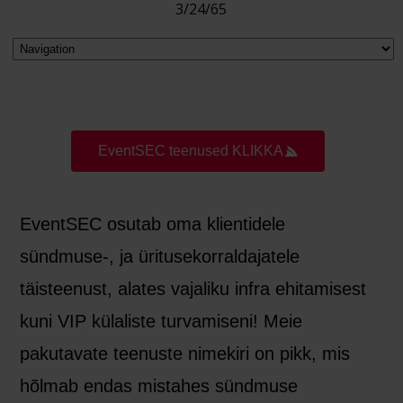
3/24/65
EventSEC teenused KLIKKA
EventSEC osutab oma klientidele
sündmuse-, ja üritusekorraldajatele
täisteenust, alates vajaliku infra ehitamisest
kuni VIP külaliste turvamiseni! Meie
pakutavate teenuste nimekiri on pikk, mis
hõlmab endas mistahes sündmuse