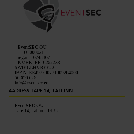
Event
SEC
OÜ
TTU: 000021
reg.nr.
16748367
KMRK: EE102622331
SWIFT:
LHVBEE22
IBAN: EE497700771009204000
56 656 626
info@eventsec.ee
AADRESS TARE 14, TALLINN
Event
SEC
OÜ
Tare 14,
Tallinn
10135