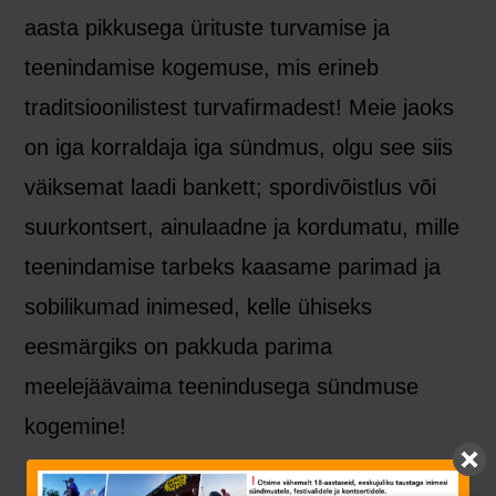
aasta pikkusega ürituste turvamise ja
teenindamise kogemuse, mis erineb
traditsioonilistest turvafirmadest! Meie jaoks
on iga korraldaja iga sündmus, olgu see siis
väiksemat laadi bankett; spordivõistlus või
suurkontsert, ainulaadne ja kordumatu, mille
teenindamise tarbeks kaasame parimad ja
sobilikumad inimesed, kelle ühiseks
eesmärgiks on pakkuda parima
meelejäävaima teenindusega sündmuse
kogemine!