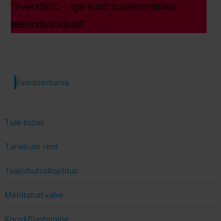
“EventSEC – Iga sündmusekorraldaja
teenindusüksus!”
Eventsecturva
Tule tööle!
Tarvikute rent
Tuleohutuskoolitus
Mehitatud valve
Kooskõlastamine