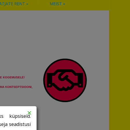
ATJATE RENT
»
MEIST
»
LE KOGEMUSELE!
IMA KONTSEPTSIOONI,
s küpsiseid.
eja seadistusi