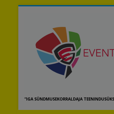
“IGA SÜNDMUSEKORRALDAJA TEENINDUSÜKS