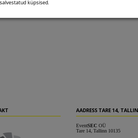
salvestatud küpsised.
AKT
AADRESS TARE 14, TALLI
Event
SEC
OÜ
Tare 14,
Tallinn
10135