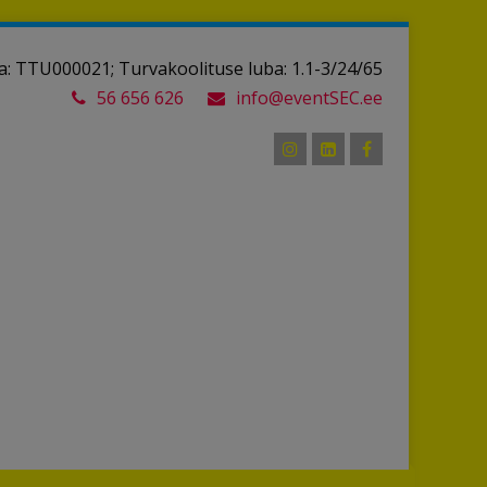
: TTU000021; Turvakoolituse luba: 1.1-3/24/65
56 656 626
info@eventSEC.ee