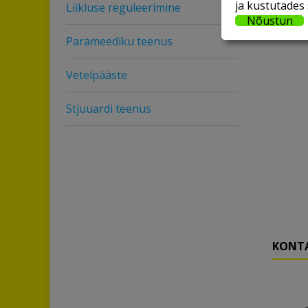
ja kustutades 
Liikluse reguleerimine
Nõustun
Parameediku teenus
Vetelpääste
Stjuuardi teenus
KONT