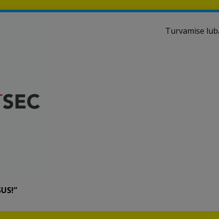
Turvamise luba
US!”