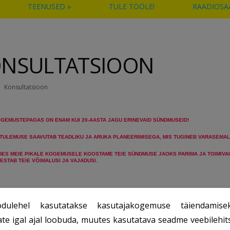
TEENUSED
»
TULE TÖÖLE!
RAADIOSA
NSULTATSIOON
Konsultatsioon
OGEMUSTEPAGAS ON ENAM KUI 20-AASTA JAGU ERINEVAID SÜNDMUSEID!
 TULEMUSE SAAVUTAB TEADLIKU JA ARUKA PLANEERIMISEGA, MIS TUGINEB VARASEMA
DES MEIE PIKALE KOGEMUSELE KOOSTAME TEIE SÜNDMUSE JAOKS PARIMA JA TOIMIVA
ESTAB TEIE VÕIMALUSI JA VAJADUSI.
dulehel kasutatakse kasutajakogemuse täiendamisek
ate igal ajal loobuda, muutes kasutatava seadme veebilehits