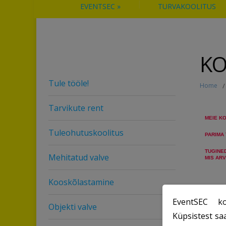
EVENTSEC
»
TURVAKOOLITUS
KO
Tule tööle!
Home
/
Tarvikute rent
MEIE K
Tuleohutuskoolitus
PARIMA
TUGINE
Mehitatud valve
MIS ARV
Kooskõlastamine
EventSEC ko
Objekti valve
Küpsistest sa